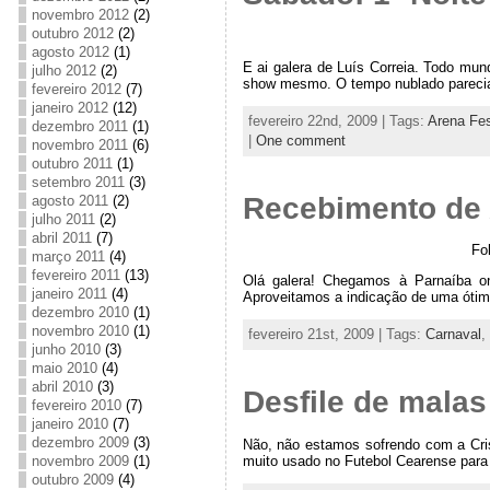
novembro 2012
(2)
outubro 2012
(2)
agosto 2012
(1)
E ai galera de Luís Correia. Todo mun
julho 2012
(2)
show mesmo. O tempo nublado parecia q
fevereiro 2012
(7)
janeiro 2012
(12)
fevereiro 22nd, 2009 | Tags:
Arena Fe
dezembro 2011
(1)
|
One comment
novembro 2011
(6)
outubro 2011
(1)
setembro 2011
(3)
Recebimento de
agosto 2011
(2)
julho 2011
(2)
abril 2011
(7)
Fo
março 2011
(4)
fevereiro 2011
(13)
Olá galera! Chegamos à Parnaíba o
janeiro 2011
(4)
Aproveitamos a indicação de uma ótima
dezembro 2010
(1)
novembro 2010
(1)
fevereiro 21st, 2009 | Tags:
Carnaval
,
junho 2010
(3)
maio 2010
(4)
abril 2010
(3)
Desfile de malas
fevereiro 2010
(7)
janeiro 2010
(7)
dezembro 2009
(3)
Não, não estamos sofrendo com a Cris
muito usado no Futebol Cearense para
novembro 2009
(1)
outubro 2009
(4)