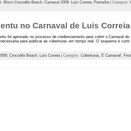
t
,
Bloco Crocodilo Beach
,
Carnaval 2009
,
Luís Correia
,
Parnaíba
| Category:
entu no Carnaval de Luis Correia
ntu foi aprovado no processo de credenciamento para cobrir o Carnaval de 
necessária para publicar as coberturas em tempo real. O esquema é curtir a
2009
,
Crocodilo Beach
,
Luís Correia
| Category:
Coberturas,
É Carnaval!,
Fes