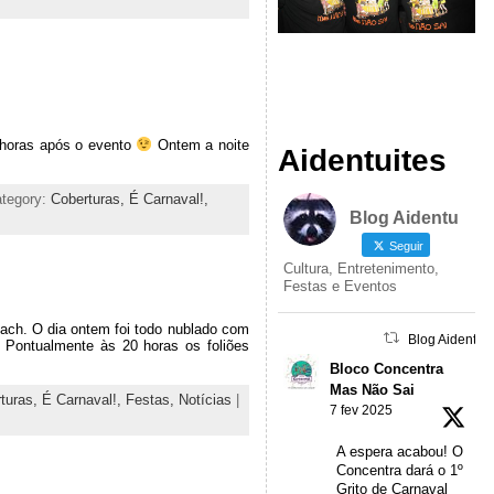
 horas após o evento
Ontem a noite
Aidentuites
ategory:
Coberturas,
É Carnaval!,
Blog Aidentu
Seguir
Cultura, Entretenimento,
Festas e Eventos
each. O dia ontem foi todo nublado com
Blog Aidentu 
. Pontualmente às 20 horas os foliões
Bloco Concentra
Mas Não Sai
turas,
É Carnaval!,
Festas,
Notícias
|
7 fev 2025
A espera acabou! O
Concentra dará o 1º
Grito de Carnaval