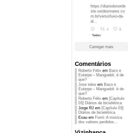
https://diariodonorde
ste.verdesmares.co
m.br/verso/luxo-da-
al...
4
8
Twitter
Carregar mais
Comentários
Roberto Félix
em
Baco e
Euterpe – Manguebit: é de
que?
Jose teles
em
Baco e
Euterpe – Manguebit: é de
que?
Roberto Félix
em
[Capítulo
03] Diários de bicielétrica
Jorge RJ
em
[Capítulo 03]
Diários de bicielétrica
Esau
em
Forró: A música
dos valores perdidos…
Vizinhança