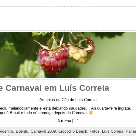
de Carnaval em Luís Correia
As anjas do Céu de Luís Correia
ediu melancoliamente e está deixando saudades… Ah quarta-feira ingrata… In
aqui é Brasil e tudo só começa depois do Carnaval
A turma […]
Aidentro
,
aidentu
,
Carnaval 2009
,
Crocodilo Beach
,
Fotos
,
Luís Correia
,
Parna