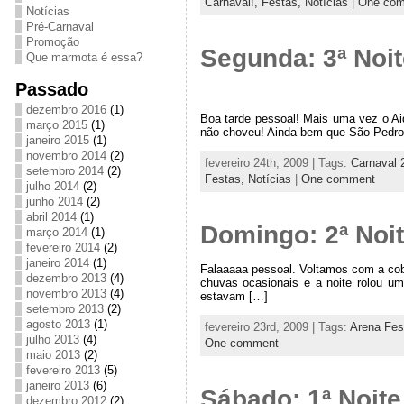
Carnaval!,
Festas,
Notícias
|
One co
Notícias
Pré-Carnaval
Promoção
Segunda: 3ª Noit
Que marmota é essa?
Passado
dezembro 2016
(1)
Boa tarde pessoal! Mais uma vez o Ai
março 2015
(1)
não choveu! Ainda bem que São Pedro
janeiro 2015
(1)
novembro 2014
(2)
fevereiro 24th, 2009 | Tags:
Carnaval 
setembro 2014
(2)
Festas,
Notícias
|
One comment
julho 2014
(2)
junho 2014
(2)
abril 2014
(1)
Domingo: 2ª Noit
março 2014
(1)
fevereiro 2014
(2)
janeiro 2014
(1)
Falaaaaa pessoal. Voltamos com a cobe
dezembro 2013
(4)
chuvas ocasionais e a noite rolou um
novembro 2013
(4)
estavam […]
setembro 2013
(2)
agosto 2013
(1)
fevereiro 23rd, 2009 | Tags:
Arena Fes
julho 2013
(4)
One comment
maio 2013
(2)
fevereiro 2013
(5)
janeiro 2013
(6)
Sábado: 1ª Noite
dezembro 2012
(2)