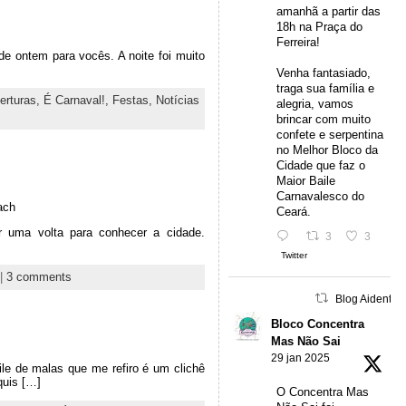
amanhã a partir das
18h na Praça do
Ferreira!
de ontem para vocês. A noite foi muito
Venha fantasiado,
traga sua família e
erturas,
É Carnaval!,
Festas,
Notícias
alegria, vamos
brincar com muito
confete e serpentina
no Melhor Bloco da
Cidade que faz o
Maior Baile
Carnavalesco do
ach
Ceará.
 uma volta para conhecer a cidade.
3
3
Twitter
|
3 comments
Blog Aidentu 
Bloco Concentra
Mas Não Sai
29 jan 2025
le de malas que me refiro é um clichê
uis […]
O Concentra Mas