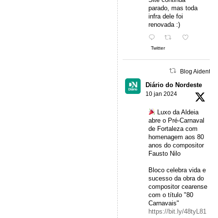
parado, mas toda
infra dele foi
renovada :)
Twitter
Blog Aidentu 
Diário do Nordeste
10 jan 2024
Luxo da Aldeia
abre o Pré-Carnaval
de Fortaleza com
homenagem aos 80
anos do compositor
Fausto Nilo
Bloco celebra vida e
sucesso da obra do
compositor cearense
com o título "80
Carnavais"
https://bit.ly/48tyL81