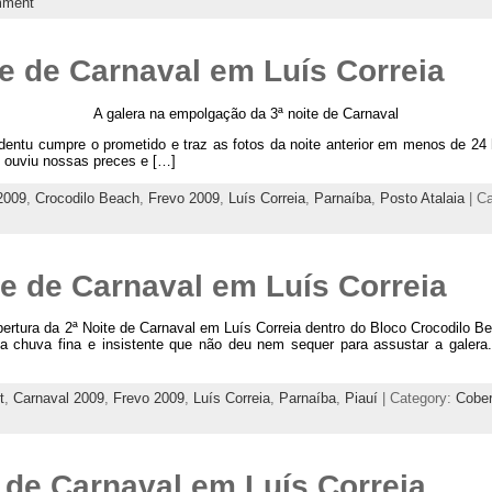
mment
e de Carnaval em Luís Correia
A galera na empolgação da 3ª noite de Carnaval
dentu cumpre o prometido e traz as fotos da noite anterior em menos de 24
 ouviu nossas preces e […]
2009
,
Crocodilo Beach
,
Frevo 2009
,
Luís Correia
,
Parnaíba
,
Posto Atalaia
| C
e de Carnaval em Luís Correia
rtura da 2ª Noite de Carnaval em Luís Correia dentro do Bloco Crocodilo B
a chuva fina e insistente que não deu nem sequer para assustar a galera
t
,
Carnaval 2009
,
Frevo 2009
,
Luís Correia
,
Parnaíba
,
Piauí
| Category:
Cober
 de Carnaval em Luís Correia