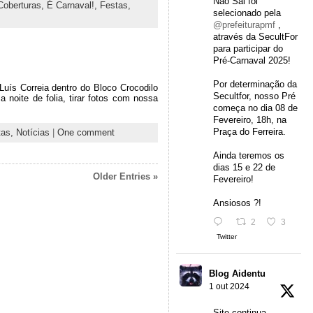
Não Sai foi
Coberturas,
É Carnaval!,
Festas,
selecionado pela
@prefeiturapmf
,
através da SecultFor
para participar do
Pré-Carnaval 2025!
Por determinação da
Luís Correia dentro do Bloco Crocodilo
Secultfor, nosso Pré
 noite de folia, tirar fotos com nossa
começa no dia 08 de
Fevereiro, 18h, na
Praça do Ferreira.
tas,
Notícias
|
One comment
Ainda teremos os
dias 15 e 22 de
Older Entries »
Fevereiro!
Ansiosos ?!
2
3
Twitter
Blog Aidentu
1 out 2024
Site continua