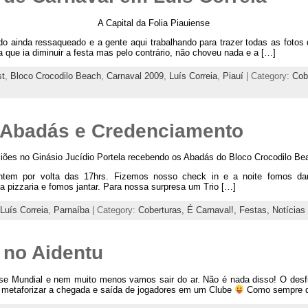
A Capital da Folia Piauiense
do ainda ressaqueado e a gente aqui trabalhando para trazer todas as fotos 
ue ia diminuir a festa mas pelo contrário, não choveu nada e a […]
st
,
Bloco Crocodilo Beach
,
Carnaval 2009
,
Luís Correia
,
Piauí
| Category:
Cob
 Abadás e Credenciamento
liões no Ginásio Jucídio Portela recebendo os Abadás do Bloco Crocodilo Be
ntem por volta das 17hrs. Fizemos nosso check in e a noite fomos dar
 pizzaria e fomos jantar. Para nossa surpresa um Trio […]
Luís Correia
,
Parnaíba
| Category:
Coberturas,
É Carnaval!,
Festas,
Notícias
 no Aidentu
e Mundial e nem muito menos vamos sair do ar. Não é nada disso! O desfi
 metaforizar a chegada e saída de jogadores em um Clube
Como sempre q