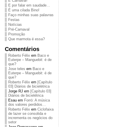
É Carnaval!
E por falar em saudade…
É uma cilada Bino!
Faço minhas suas palavras
Festas
Notícias
Pré-Carnaval
Promoção
Que marmota é essa?
Comentários
Roberto Félix
em
Baco e
Euterpe – Manguebit: é de
que?
Jose teles
em
Baco e
Euterpe – Manguebit: é de
que?
Roberto Félix
em
[Capítulo
03] Diários de bicielétrica
Jorge RJ
em
[Capítulo 03]
Diários de bicielétrica
Esau
em
Forró: A música
dos valores perdidos…
Roberto Félix
em
Ciclofaixa
de lazer se consolida e
incrementa os negócios do
setor
Joao Damasceno
em