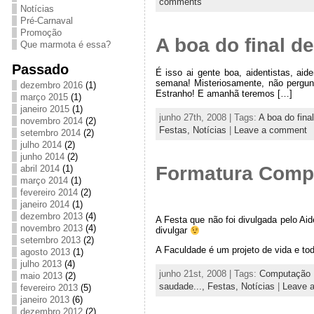
comments
Notícias
Pré-Carnaval
Promoção
A boa do final 
Que marmota é essa?
Passado
É isso ai gente boa, aidentistas, aid
semana! Misteriosamente, não pergu
dezembro 2016
(1)
Estranho! E amanhã teremos […]
março 2015
(1)
janeiro 2015
(1)
junho 27th, 2008 | Tags:
A boa do fin
novembro 2014
(2)
Festas,
Notícias
|
Leave a comment
setembro 2014
(2)
julho 2014
(2)
junho 2014
(2)
Formatura Comp
abril 2014
(1)
março 2014
(1)
fevereiro 2014
(2)
janeiro 2014
(1)
dezembro 2013
(4)
A Festa que não foi divulgada pelo Ai
novembro 2013
(4)
divulgar
setembro 2013
(2)
A Faculdade é um projeto de vida e t
agosto 2013
(1)
julho 2013
(4)
junho 21st, 2008 | Tags:
Computação
maio 2013
(2)
saudade...,
Festas,
Notícias
|
Leave 
fevereiro 2013
(5)
janeiro 2013
(6)
dezembro 2012
(2)