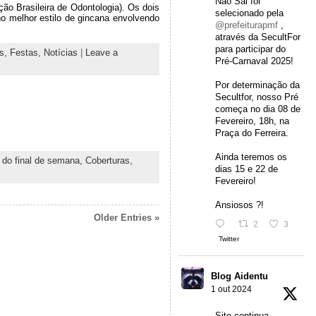
Não Sai foi
o Brasileira de Odontologia). Os dois
selecionado pela
no melhor estilo de gincana envolvendo
@prefeiturapmf
,
através da SecultFor
para participar do
as,
Festas,
Notícias
|
Leave a
Pré-Carnaval 2025!
Por determinação da
Secultfor, nosso Pré
começa no dia 08 de
Fevereiro, 18h, na
Praça do Ferreira.
Ainda teremos os
 do final de semana,
Coberturas,
dias 15 e 22 de
Fevereiro!
Ansiosos ?!
Older Entries »
2
3
Twitter
Blog Aidentu
1 out 2024
Site continua