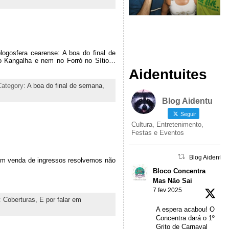
blogosfera cearense: A boa do final de
o Kangalha e nem no Forró no Sítio…
Aidentuites
Category:
A boa do final de semana,
Blog Aidentu
Seguir
Cultura, Entretenimento,
Festas e Eventos
Blog Aidentu 
 com venda de ingressos resolvemos não
Bloco Concentra
Mas Não Sai
7 fev 2025
:
Coberturas,
E por falar em
A espera acabou! O
Concentra dará o 1º
Grito de Carnaval