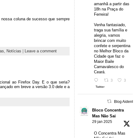
amanhã a partir das
18h na Praça do
Ferreira!
m nossa coluna de sucesso que sempre
Venha fantasiado,
traga sua família e
alegria, vamos
brincar com muito
confete e serpentina
tas,
Notícias
|
Leave a comment
no Melhor Bloco da
Cidade que faz o
Maior Baile
Carnavalesco do
Ceará.
3
3
icional ao Firefox Day. E o que seria?
ançado em breve a versão 3.0 dele e a
Twitter
Blog Aidentu 
Bloco Concentra
Mas Não Sai
29 jan 2025
O Concentra Mas