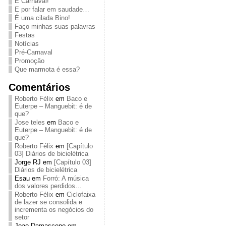
É Carnaval!
E por falar em saudade…
É uma cilada Bino!
Faço minhas suas palavras
Festas
Notícias
Pré-Carnaval
Promoção
Que marmota é essa?
Comentários
Roberto Félix
em
Baco e
Euterpe – Manguebit: é de
que?
Jose teles
em
Baco e
Euterpe – Manguebit: é de
que?
Roberto Félix
em
[Capítulo
03] Diários de bicielétrica
Jorge RJ
em
[Capítulo 03]
Diários de bicielétrica
Esau
em
Forró: A música
dos valores perdidos…
Roberto Félix
em
Ciclofaixa
de lazer se consolida e
incrementa os negócios do
setor
Joao Damasceno
em