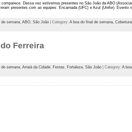
u comparece. Dessa vez estivemos presentes no São João da ABO (Associaçã
izeram presentes com as equipes: Encarnada (UFC) e Azul (Unifor). Evento 
al de semana
,
ABO
,
São João
| Category:
A boa do final de semana,
Cobertur
 do Ferreira
al de semana
,
Arraiá da Cidade
,
Festas
,
Fortaleza
,
São João
| Category:
A boa