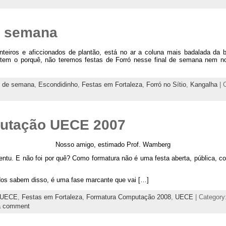
de semana
enteiros e aficcionados de plantão, está no ar a coluna mais badalada da 
ntem o porquê, não teremos festas de Forró nesse final de semana nem n
al de semana
,
Escondidinho
,
Festas em Fortaleza
,
Forró no Sítio
,
Kangalha
| 
utação UECE 2007
Nosso amigo, estimado Prof. Wamberg
dentu. E não foi por quê? Como formatura não é uma festa aberta, pública,
odos sabem disso, é uma fase marcante que vai […]
 UECE
,
Festas em Fortaleza
,
Formatura Computação 2008
,
UECE
| Category
a comment