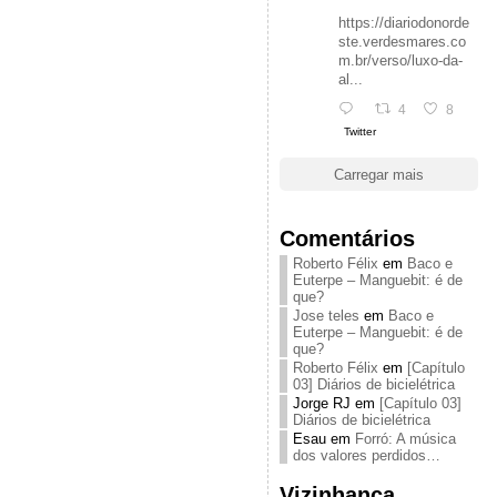
https://diariodonorde
ste.verdesmares.co
m.br/verso/luxo-da-
al...
4
8
Twitter
Carregar mais
Comentários
Roberto Félix
em
Baco e
Euterpe – Manguebit: é de
que?
Jose teles
em
Baco e
Euterpe – Manguebit: é de
que?
Roberto Félix
em
[Capítulo
03] Diários de bicielétrica
Jorge RJ
em
[Capítulo 03]
Diários de bicielétrica
Esau
em
Forró: A música
dos valores perdidos…
Vizinhança