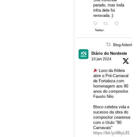
parado, mas toda
infra dele foi
renovada :)
Twitter
Blog Aidentu 
Diário do Nordeste
10 jan 2024
Luxo da Aldeia
abre o Pré-Carnaval
de Fortaleza com
homenagem aos 80
anos do compositor
Fausto Nilo
Bloco celebra vida e
sucesso da obra do
compositor cearense
com o título "80
Carnavais"
https://bit.ly/48tyL81