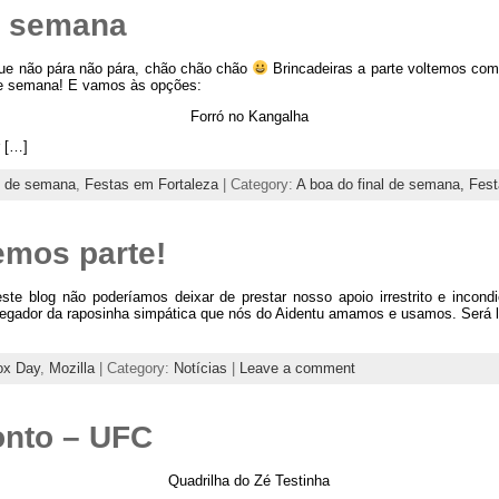
de semana
que não pára não pára, chão chão chão
Brincadeiras a parte voltemos co
 de semana! E vamos às opções:
Forró no Kangalha
r […]
al de semana
,
Festas em Fortaleza
| Category:
A boa do final de semana,
Fes
emos parte!
ste blog não poderíamos deixar de prestar nosso apoio irrestrito e incond
egador da raposinha simpática que nós do Aidentu amamos e usamos. Será l
ox Day
,
Mozilla
| Category:
Notícias
|
Leave a comment
onto – UFC
Quadrilha do Zé Testinha