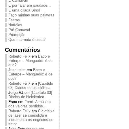
É Carnaval!
E por falar em saudade…
É uma cilada Bino!
Faço minhas suas palavras
Festas
Notícias
Pré-Carnaval
Promoção
Que marmota é essa?
Comentários
Roberto Félix
em
Baco e
Euterpe – Manguebit: é de
que?
Jose teles
em
Baco e
Euterpe – Manguebit: é de
que?
Roberto Félix
em
[Capítulo
03] Diários de bicielétrica
Jorge RJ
em
[Capítulo 03]
Diários de bicielétrica
Esau
em
Forró: A música
dos valores perdidos…
Roberto Félix
em
Ciclofaixa
de lazer se consolida e
incrementa os negócios do
setor
Joao Damasceno
em