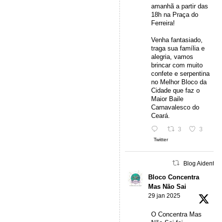
amanhã a partir das
18h na Praça do
Ferreira!
Venha fantasiado,
traga sua família e
alegria, vamos
brincar com muito
confete e serpentina
no Melhor Bloco da
Cidade que faz o
Maior Baile
Carnavalesco do
Ceará.
3
3
Twitter
Blog Aidentu 
Bloco Concentra
Mas Não Sai
29 jan 2025
O Concentra Mas