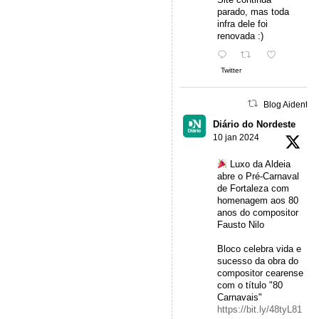
parado, mas toda
infra dele foi
renovada :)
Twitter
Blog Aidentu 
Diário do Nordeste
10 jan 2024
Luxo da Aldeia
abre o Pré-Carnaval
de Fortaleza com
homenagem aos 80
anos do compositor
Fausto Nilo
Bloco celebra vida e
sucesso da obra do
compositor cearense
com o título "80
Carnavais"
https://bit.ly/48tyL81