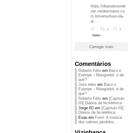
https://diariodonorde
ste.verdesmares.co
m.br/verso/luxo-da-
al...
4
8
Twitter
Carregar mais
Comentários
Roberto Félix
em
Baco e
Euterpe – Manguebit: é de
que?
Jose teles
em
Baco e
Euterpe – Manguebit: é de
que?
Roberto Félix
em
[Capítulo
03] Diários de bicielétrica
Jorge RJ
em
[Capítulo 03]
Diários de bicielétrica
Esau
em
Forró: A música
dos valores perdidos…
Vizinhança