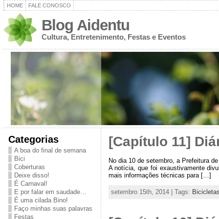
HOME
FALE CONOSCO
Blog Aidentu
Cultura, Entretenimento, Festas e Eventos
Categorias
[Capítulo 11] Diá
A boa do final de semana
Bici
No dia 10 de setembro, a Prefeitura d
Coberturas
A notícia, que foi exaustivamente div
mais informações técnicas para […]
Deixe disso!
É Carnaval!
setembro 15th, 2014 | Tags:
Bicicleta
E por falar em saudade…
É uma cilada Bino!
Faço minhas suas palavras
Festas