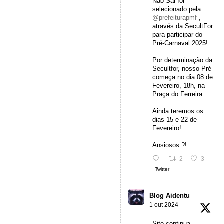
Não Sai foi
selecionado pela
@prefeiturapmf
,
através da SecultFor
para participar do
Pré-Carnaval 2025!
Por determinação da
Secultfor, nosso Pré
começa no dia 08 de
Fevereiro, 18h, na
Praça do Ferreira.
Ainda teremos os
dias 15 e 22 de
Fevereiro!
Ansiosos ?!
2
3
Twitter
Blog Aidentu
1 out 2024
Site continua