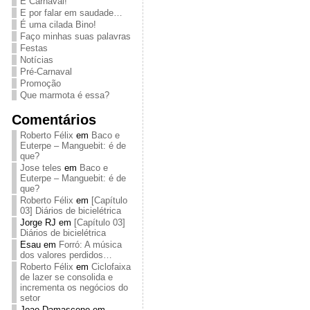
É Carnaval!
E por falar em saudade…
É uma cilada Bino!
Faço minhas suas palavras
Festas
Notícias
Pré-Carnaval
Promoção
Que marmota é essa?
Comentários
Roberto Félix
em
Baco e
Euterpe – Manguebit: é de
que?
Jose teles
em
Baco e
Euterpe – Manguebit: é de
que?
Roberto Félix
em
[Capítulo
03] Diários de bicielétrica
Jorge RJ
em
[Capítulo 03]
Diários de bicielétrica
Esau
em
Forró: A música
dos valores perdidos…
Roberto Félix
em
Ciclofaixa
de lazer se consolida e
incrementa os negócios do
setor
Joao Damasceno
em