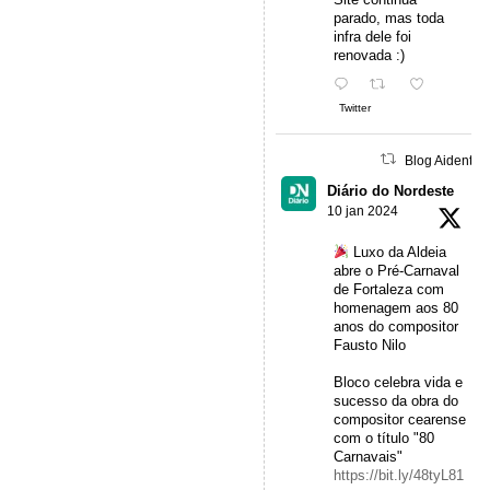
parado, mas toda
infra dele foi
renovada :)
Twitter
Blog Aidentu 
Diário do Nordeste
10 jan 2024
Luxo da Aldeia
abre o Pré-Carnaval
de Fortaleza com
homenagem aos 80
anos do compositor
Fausto Nilo
Bloco celebra vida e
sucesso da obra do
compositor cearense
com o título "80
Carnavais"
https://bit.ly/48tyL81