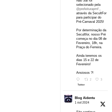
Não Sai foi
selecionado pela
@prefeiturapmf
,
através da SecultFor
para participar do
Pré-Carnaval 2025!
Por determinação da
Secultfor, nosso Pré
começa no dia 08 de
Fevereiro, 18h, na
Praça do Ferreira.
Ainda teremos os
dias 15 e 22 de
Fevereiro!
Ansiosos ?!
2
3
Twitter
Blog Aidentu
1 out 2024
Site continua