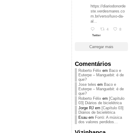
https://diariodonorde
ste.verdesmares.co
m.br/verso/luxo-da-
al...
4
8
Twitter
Carregar mais
Comentários
Roberto Félix
em
Baco e
Euterpe – Manguebit: é de
que?
Jose teles
em
Baco e
Euterpe – Manguebit: é de
que?
Roberto Félix
em
[Capítulo
03] Diários de bicielétrica
Jorge RJ
em
[Capítulo 03]
Diários de bicielétrica
Esau
em
Forró: A música
dos valores perdidos…
Vizinhança