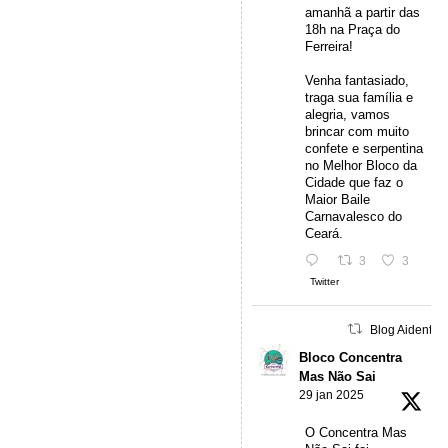
amanhã a partir das
18h na Praça do
Ferreira!
Venha fantasiado,
traga sua família e
alegria, vamos
brincar com muito
confete e serpentina
no Melhor Bloco da
Cidade que faz o
Maior Baile
Carnavalesco do
Ceará.
3
3
Twitter
Blog Aidentu 
Bloco Concentra
Mas Não Sai
29 jan 2025
O Concentra Mas