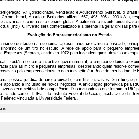
efrigeração, Ar Condicionado, Ventilação e Aquecimento (Abrava), o Brasil 
 Chipre, Israel, Áustria e Barbados utilizam 657, 498, 205 e 200 kWth, re
te alavancar o país nesse cenário global. Atualmente o invento encontra-se n
ctual (Inpi). O invento será comercializado e a patente irá gerar divisas para 
Evolução do Empreendedorismo no Estado
hando destaque na economia, apresentando crescimento baseado, principa
sinônimo de um tiro no escuro. A rede de apoio para o pequeno empreen
nas Empresas (Sebrae), criado em 1972 para incentivar quem desejasse empre
cal, tributária e com o incentivo governamental, o empreendedorismo exp
rocracia para as micro e pequenas empresas, desonerando quem resolve com
ponsáveis pelo empreendedorismo com inovação é a Rede de Incubadora de 
ma pessoa jurídica de direito privado, sem fins lucrativos. Sua função pri
 e apoiando a inclusão de novos negócios. A articulação promovida pela R
movendo competitividade competência. Das incubadoras que formam a RIC p
 do Estado como: IE-IFCE do Instituto Federal do Ceará, IncubaUece da U
, Padetec vinculada a Universidade Federal.
cias