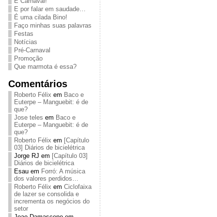
É Carnaval!
E por falar em saudade…
É uma cilada Bino!
Faço minhas suas palavras
Festas
Notícias
Pré-Carnaval
Promoção
Que marmota é essa?
Comentários
Roberto Félix
em
Baco e
Euterpe – Manguebit: é de
que?
Jose teles
em
Baco e
Euterpe – Manguebit: é de
que?
Roberto Félix
em
[Capítulo
03] Diários de bicielétrica
Jorge RJ
em
[Capítulo 03]
Diários de bicielétrica
Esau
em
Forró: A música
dos valores perdidos…
Roberto Félix
em
Ciclofaixa
de lazer se consolida e
incrementa os negócios do
setor
Joao Damasceno
em