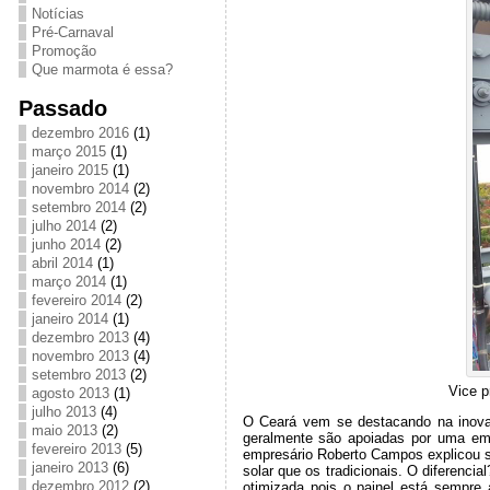
Notícias
Pré-Carnaval
Promoção
Que marmota é essa?
Passado
dezembro 2016
(1)
março 2015
(1)
janeiro 2015
(1)
novembro 2014
(2)
setembro 2014
(2)
julho 2014
(2)
junho 2014
(2)
abril 2014
(1)
março 2014
(1)
fevereiro 2014
(2)
janeiro 2014
(1)
dezembro 2013
(4)
novembro 2013
(4)
setembro 2013
(2)
Vice p
agosto 2013
(1)
julho 2013
(4)
O Ceará vem se destacando na inova
maio 2013
(2)
geralmente são apoiadas por uma emp
fevereiro 2013
(5)
empresário Roberto Campos explicou s
janeiro 2013
(6)
solar que os tradicionais. O diferen
dezembro 2012
(2)
otimizada pois o painel está sempre 