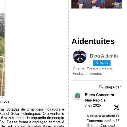
Aidentuites
Blog Aidentu
Seguir
Cultura, Entretenimento,
Festas e Eventos
Blog Aidentu 
Bloco Concentra
Mas Não Sai
Campos.
7 fev 2025
s dotadas de uma ideia inovadora e
nel Solar Heliotrópico. O inventor e
A espera acabou! O
 6 vezes maior de captação de energia
Concentra dará o 1º
 Sol. Dessa forma a captação sempre é
Grito de Carnaval
 de Sol promovida pelas flores e pela