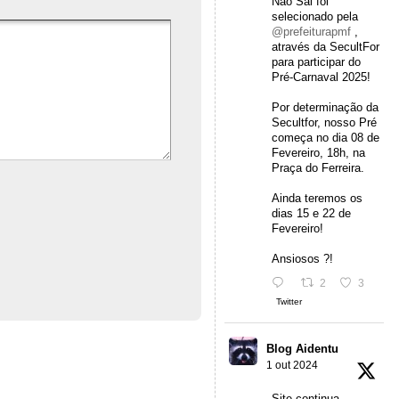
Não Sai foi
selecionado pela
@prefeiturapmf
,
através da SecultFor
para participar do
Pré-Carnaval 2025!
Por determinação da
Secultfor, nosso Pré
começa no dia 08 de
Fevereiro, 18h, na
Praça do Ferreira.
Ainda teremos os
dias 15 e 22 de
Fevereiro!
Ansiosos ?!
2
3
Twitter
Blog Aidentu
1 out 2024
Site continua