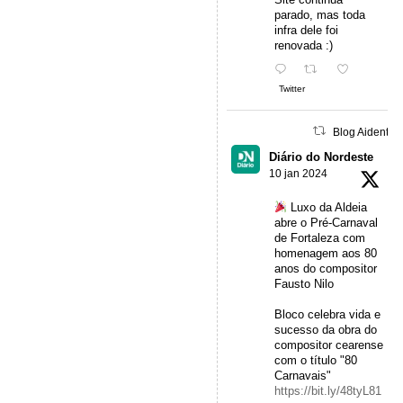
parado, mas toda
infra dele foi
renovada :)
Twitter
Blog Aidentu 
Diário do Nordeste
10 jan 2024
Luxo da Aldeia
abre o Pré-Carnaval
de Fortaleza com
homenagem aos 80
anos do compositor
Fausto Nilo
Bloco celebra vida e
sucesso da obra do
compositor cearense
com o título "80
Carnavais"
https://bit.ly/48tyL81