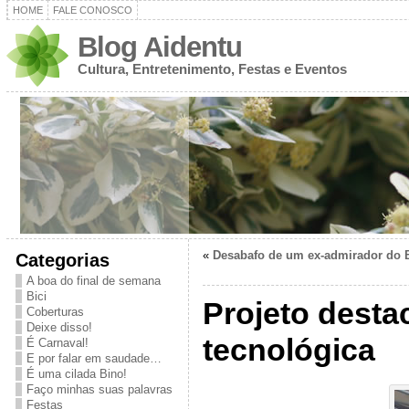
HOME
FALE CONOSCO
Blog Aidentu
Cultura, Entretenimento, Festas e Eventos
«
Desabafo de um ex-admirador do B
Categorias
A boa do final de semana
Bici
Projeto dest
Coberturas
Deixe disso!
tecnológica
É Carnaval!
E por falar em saudade…
É uma cilada Bino!
Faço minhas suas palavras
Festas