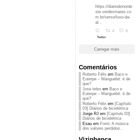
https://diariodonorde
ste.verdesmares.co
m.br/verso/luxo-da-
al...
4
8
Twitter
Carregar mais
Comentários
Roberto Félix
em
Baco e
Euterpe – Manguebit: é de
que?
Jose teles
em
Baco e
Euterpe – Manguebit: é de
que?
Roberto Félix
em
[Capítulo
03] Diários de bicielétrica
Jorge RJ
em
[Capítulo 03]
Diários de bicielétrica
Esau
em
Forró: A música
dos valores perdidos…
Vizinhança