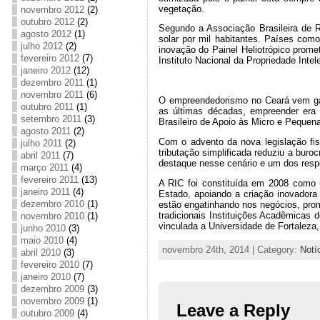
vegetação.
novembro 2012
(2)
outubro 2012
(2)
Segundo a Associação Brasileira de R
agosto 2012
(1)
solar por mil habitantes. Países como
julho 2012
(2)
inovação do Painel Heliotrópico prome
fevereiro 2012
(7)
Instituto Nacional da Propriedade Intele
janeiro 2012
(12)
dezembro 2011
(1)
novembro 2011
(6)
O empreendedorismo no Ceará vem gan
outubro 2011
(1)
as últimas décadas, empreender era 
setembro 2011
(3)
Brasileiro de Apoio às Micro e Peque
agosto 2011
(2)
Com o advento da nova legislação fis
julho 2011
(2)
tributação simplificada reduziu a bu
abril 2011
(7)
destaque nesse cenário e um dos res
março 2011
(4)
fevereiro 2011
(13)
A RIC foi constituída em 2008 como u
janeiro 2011
(4)
Estado, apoiando a criação inovadora
dezembro 2010
(1)
estão engatinhando nos negócios, pro
tradicionais Instituições Acadêmicas
novembro 2010
(1)
vinculada a Universidade de Fortaleza
junho 2010
(3)
maio 2010
(4)
novembro 24th, 2014 | Category:
Notí
abril 2010
(3)
fevereiro 2010
(7)
janeiro 2010
(7)
dezembro 2009
(3)
novembro 2009
(1)
Leave a Reply
outubro 2009
(4)