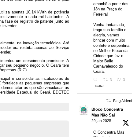
amanhã a partir das
18h na Praça do
utiliza apenas 10,14 kWth de potência
Ferreira!
spectivamente a cada mil habitantes. A
a fase de registro de patente junto ao
Venha fantasiado,
o inventor.
traga sua família e
alegria, vamos
brincar com muito
lmente, na inovação tecnológica. Até
confete e serpentina
dedor era restrita apenas ao Serviço
no Melhor Bloco da
ender.
Cidade que faz o
erimentou um crescimento promissor. A
Maior Baile
eçar seu pequeno negócio. O Ceará tem
Carnavalesco do
Empresas (RIC).
Ceará.
ncipal é consolidar as incubadoras do
3
3
IC fortalece as pequenas empresas que
Twitter
odemos citar as que são vinculadas às
niversidade Estadual do Ceará, EDETEC
Blog Aidentu 
Bloco Concentra
Mas Não Sai
29 jan 2025
O Concentra Mas