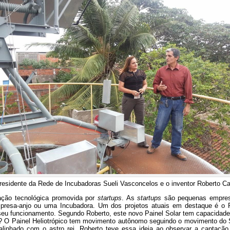
residente da Rede de Incubadoras Sueli Vasconcelos e o inventor Roberto 
ção tecnológica promovida por
startups
. As
startups
são pequenas empresa
resa-anjo ou uma Incubadora. Um dos projetos atuais em destaque é o Pai
eu funcionamento. Segundo Roberto, este novo Painel Solar tem capacidade
cial? O Painel Heliotrópico tem movimento autônomo seguindo o movimento do
alinhado com o astro rei. Roberto teve essa ideia ao observar a captação