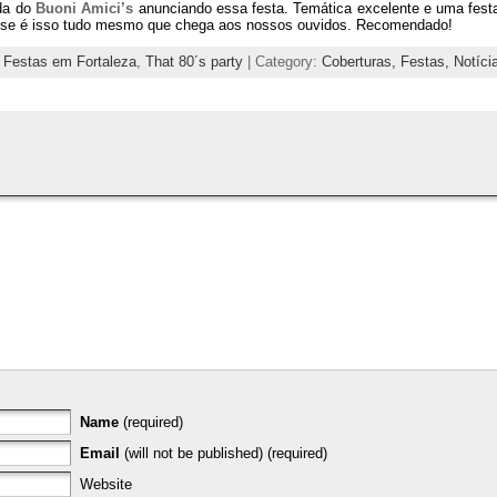
da do
Buoni Amici’s
anunciando essa festa. Temática excelente e uma fest
ir se é isso tudo mesmo que chega aos nossos ouvidos. Recomendado!
,
Festas em Fortaleza
,
That 80´s party
| Category:
Coberturas,
Festas,
Notíci
Name
(required)
Email
(will not be published) (required)
Website