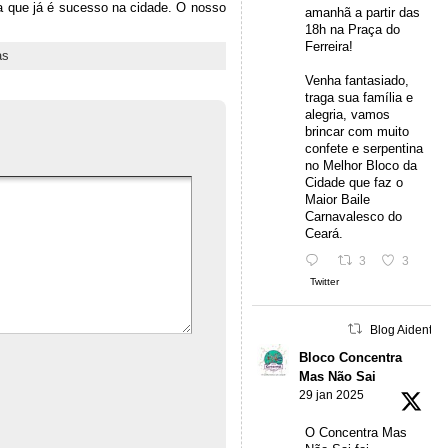
a que já é sucesso na cidade. O nosso
amanhã a partir das
18h na Praça do
Ferreira!
as
Venha fantasiado,
traga sua família e
alegria, vamos
brincar com muito
confete e serpentina
no Melhor Bloco da
Cidade que faz o
Maior Baile
Carnavalesco do
Ceará.
3
3
Twitter
Blog Aidentu 
Bloco Concentra
Mas Não Sai
29 jan 2025
O Concentra Mas