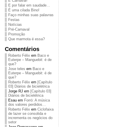
É Carnaval!
E por falar em saudade…
É uma cilada Bino!
Faço minhas suas palavras
Festas
Notícias
Pré-Carnaval
Promoção
Que marmota é essa?
Comentários
Roberto Félix
em
Baco e
Euterpe – Manguebit: é de
que?
Jose teles
em
Baco e
Euterpe – Manguebit: é de
que?
Roberto Félix
em
[Capítulo
03] Diários de bicielétrica
Jorge RJ
em
[Capítulo 03]
Diários de bicielétrica
Esau
em
Forró: A música
dos valores perdidos…
Roberto Félix
em
Ciclofaixa
de lazer se consolida e
incrementa os negócios do
setor
Joao Damasceno
em