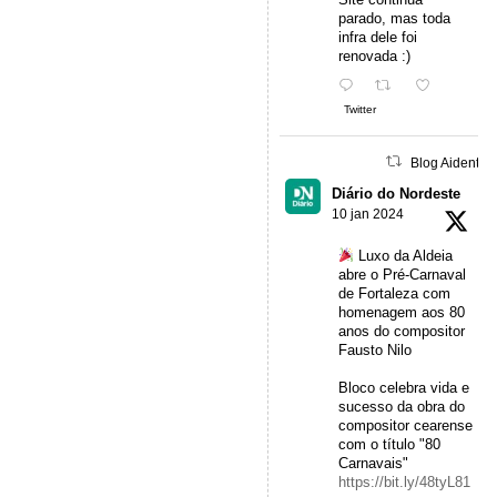
parado, mas toda
infra dele foi
renovada :)
Twitter
Blog Aidentu 
Diário do Nordeste
10 jan 2024
Luxo da Aldeia
abre o Pré-Carnaval
de Fortaleza com
homenagem aos 80
anos do compositor
Fausto Nilo
Bloco celebra vida e
sucesso da obra do
compositor cearense
com o título "80
Carnavais"
https://bit.ly/48tyL81