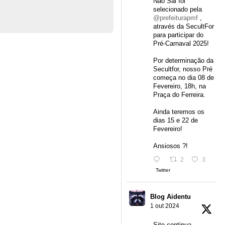
Não Sai foi
selecionado pela
@prefeiturapmf
,
através da SecultFor
para participar do
Pré-Carnaval 2025!
Por determinação da
Secultfor, nosso Pré
começa no dia 08 de
Fevereiro, 18h, na
Praça do Ferreira.
Ainda teremos os
dias 15 e 22 de
Fevereiro!
Ansiosos ?!
2
3
Twitter
Blog Aidentu
1 out 2024
Site continua