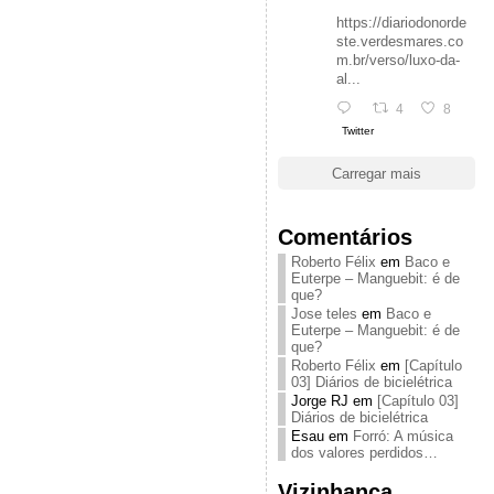
https://diariodonorde
ste.verdesmares.co
m.br/verso/luxo-da-
al...
4
8
Twitter
Carregar mais
Comentários
Roberto Félix
em
Baco e
Euterpe – Manguebit: é de
que?
Jose teles
em
Baco e
Euterpe – Manguebit: é de
que?
Roberto Félix
em
[Capítulo
03] Diários de bicielétrica
Jorge RJ
em
[Capítulo 03]
Diários de bicielétrica
Esau
em
Forró: A música
dos valores perdidos…
Vizinhança