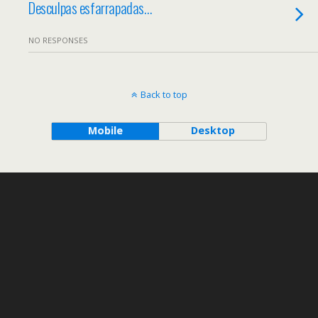
Desculpas esfarrapadas…
NO RESPONSES
Back to top
Mobile
Desktop