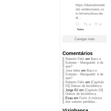
https://diariodonorde
ste.verdesmares.co
m.br/verso/luxo-da-
al...
4
8
Twitter
Carregar mais
Comentários
Roberto Félix
em
Baco e
Euterpe – Manguebit: é de
que?
Jose teles
em
Baco e
Euterpe – Manguebit: é de
que?
Roberto Félix
em
[Capítulo
03] Diários de bicielétrica
Jorge RJ
em
[Capítulo 03]
Diários de bicielétrica
Esau
em
Forró: A música
dos valores perdidos…
Vizinhança