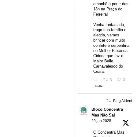
amanhã a partir das
18h na Praça do
Ferreira!
Venha fantasiado,
traga sua família e
alegria, vamos
brincar com muito
confete e serpentina
no Melhor Bloco da
Cidade que faz o
Maior Baile
Carnavalesco do
Ceará.
3
3
Twitter
Blog Aidentu 
Bloco Concentra
Mas Não Sai
29 jan 2025
O Concentra Mas