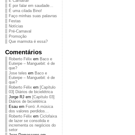
É Carnaval!
E por falar em saudade…
É uma cilada Bino!
Faço minhas suas palavras
Festas
Notícias
Pré-Carnaval
Promoção
Que marmota é essa?
Comentários
Roberto Félix
em
Baco e
Euterpe – Manguebit: é de
que?
Jose teles
em
Baco e
Euterpe – Manguebit: é de
que?
Roberto Félix
em
[Capítulo
03] Diários de bicielétrica
Jorge RJ
em
[Capítulo 03]
Diários de bicielétrica
Esau
em
Forró: A música
dos valores perdidos…
Roberto Félix
em
Ciclofaixa
de lazer se consolida e
incrementa os negócios do
setor
Joao Damasceno
em