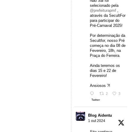
Não Sai foi
selecionado pela
@prefeiturapmf
,
através da SecultFor
para participar do
Pré-Carnaval 2025!
Por determinação da
Secultfor, nosso Pré
começa no dia 08 de
Fevereiro, 18h, na
Praça do Ferreira.
Ainda teremos os
dias 15 e 22 de
Fevereiro!
Ansiosos ?!
2
3
Twitter
Blog Aidentu
1 out 2024
Site continua