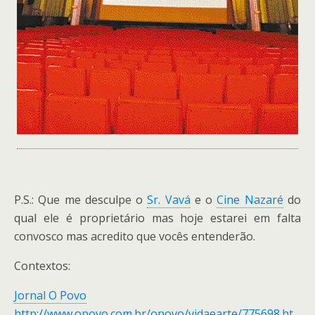
P.S.: Que me desculpe o
Sr. Vavá
e o
Cine Nazaré
do
qual ele é proprietário mas hoje estarei em falta
convosco mas acredito que vocês entenderão.
Contextos:
Jornal O Povo
http://www.opovo.com.br/opovo/vidaearte/775698.ht