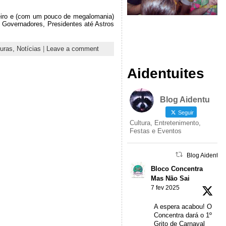
leiro e (com um pouco de megalomania)
, Governadores, Presidentes até Astros
turas,
Notícias
|
Leave a comment
Aidentuites
Blog Aidentu
Seguir
Cultura, Entretenimento,
Festas e Eventos
Blog Aidentu 
Bloco Concentra
Mas Não Sai
7 fev 2025
A espera acabou! O
Concentra dará o 1º
Grito de Carnaval