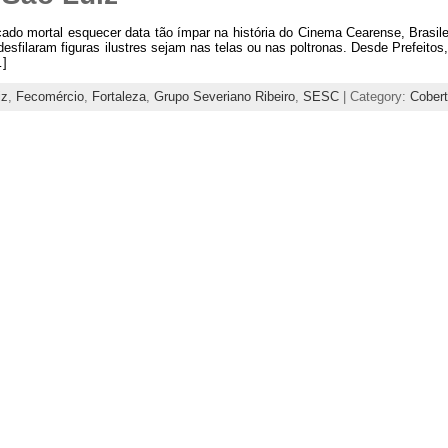
ecado mortal esquecer data tão ímpar na história do Cinema Cearense, Brasi
esfilaram figuras ilustres sejam nas telas ou nas poltronas. Desde Prefeitos
…]
iz
,
Fecomércio
,
Fortaleza
,
Grupo Severiano Ribeiro
,
SESC
| Category:
Cober