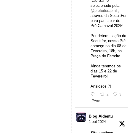
Não Sai foi
selecionado pela
@prefeiturapmf
,
através da SecultFor
para participar do
Pré-Carnaval 2025!
Por determinação da
Secultfor, nosso Pré
começa no dia 08 de
Fevereiro, 18h, na
Praça do Ferreira.
Ainda teremos os
dias 15 e 22 de
Fevereiro!
Ansiosos ?!
2
3
Twitter
Blog Aidentu
1 out 2024
Site continua