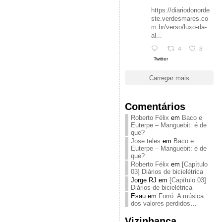
https://diariodonorde
ste.verdesmares.co
m.br/verso/luxo-da-
al...
4
8
Twitter
Carregar mais
Comentários
Roberto Félix
em
Baco e
Euterpe – Manguebit: é de
que?
Jose teles
em
Baco e
Euterpe – Manguebit: é de
que?
Roberto Félix
em
[Capítulo
03] Diários de bicielétrica
Jorge RJ
em
[Capítulo 03]
Diários de bicielétrica
Esau
em
Forró: A música
dos valores perdidos…
Vizinhança