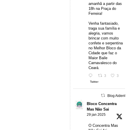
amanhã a partir das
18h na Praça do
Ferreira!
Venha fantasiado,
traga sua família e
alegria, vamos
brincar com muito
confete e serpentina
no Melhor Bloco da
Cidade que faz o
Maior Baile
Carnavalesco do
Ceará.
3
3
Twitter
Blog Aidentu 
Bloco Concentra
Mas Não Sai
29 jan 2025
O Concentra Mas