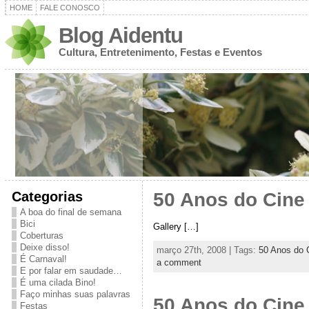
HOME
FALE CONOSCO
Blog Aidentu
Cultura, Entretenimento, Festas e Eventos
Categorias
50 Anos do Cine
A boa do final de semana
Bici
Gallery […]
Coberturas
Deixe disso!
março 27th, 2008 | Tags:
50 Anos do 
É Carnaval!
a comment
E por falar em saudade…
É uma cilada Bino!
Faço minhas suas palavras
50 Anos do Cine
Festas