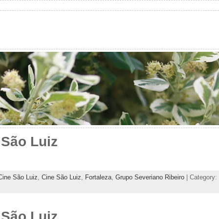
 São Luiz
Cine São Luiz
,
Cine São Luiz
,
Fortaleza
,
Grupo Severiano Ribeiro
| Category:
 São Luiz