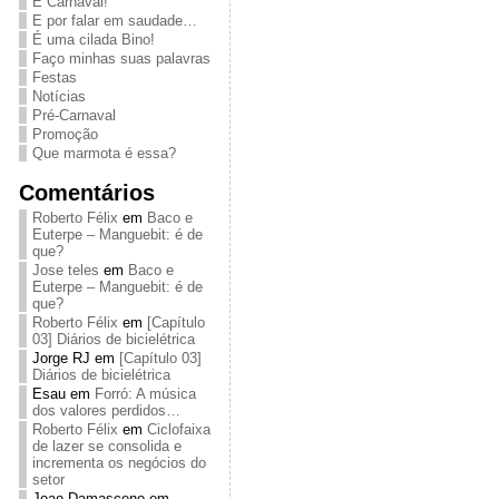
É Carnaval!
E por falar em saudade…
É uma cilada Bino!
Faço minhas suas palavras
Festas
Notícias
Pré-Carnaval
Promoção
Que marmota é essa?
Comentários
Roberto Félix
em
Baco e
Euterpe – Manguebit: é de
que?
Jose teles
em
Baco e
Euterpe – Manguebit: é de
que?
Roberto Félix
em
[Capítulo
03] Diários de bicielétrica
Jorge RJ
em
[Capítulo 03]
Diários de bicielétrica
Esau
em
Forró: A música
dos valores perdidos…
Roberto Félix
em
Ciclofaixa
de lazer se consolida e
incrementa os negócios do
setor
Joao Damasceno
em