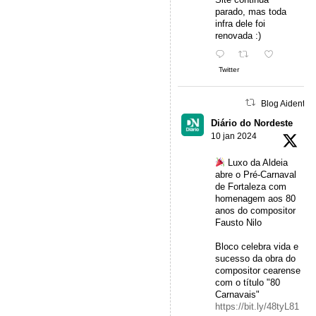
parado, mas toda
infra dele foi
renovada :)
Twitter
Blog Aidentu 
Diário do Nordeste
10 jan 2024
Luxo da Aldeia
abre o Pré-Carnaval
de Fortaleza com
homenagem aos 80
anos do compositor
Fausto Nilo
Bloco celebra vida e
sucesso da obra do
compositor cearense
com o título "80
Carnavais"
https://bit.ly/48tyL81