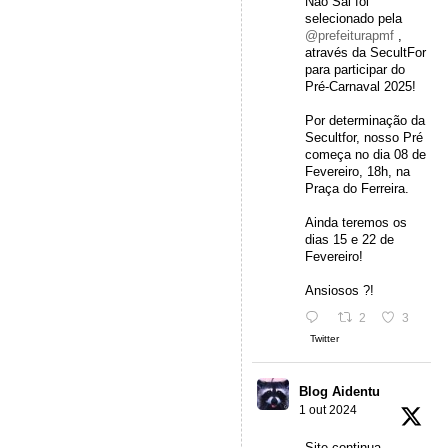
Não Sai foi
selecionado pela
@prefeiturapmf
,
através da SecultFor
para participar do
Pré-Carnaval 2025!
Por determinação da
Secultfor, nosso Pré
começa no dia 08 de
Fevereiro, 18h, na
Praça do Ferreira.
Ainda teremos os
dias 15 e 22 de
Fevereiro!
Ansiosos ?!
2
3
Twitter
Blog Aidentu
1 out 2024
Site continua