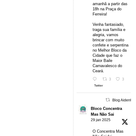
amanhã a partir das
18h na Praça do
Ferreira!
Venha fantasiado,
traga sua família e
alegria, vamos
brincar com muito
confete e serpentina
no Melhor Bloco da
Cidade que faz o
Maior Baile
Carnavalesco do
Ceará.
3
3
Twitter
Blog Aidentu 
Bloco Concentra
Mas Não Sai
29 jan 2025
O Concentra Mas