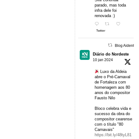
parado, mas toda
infra dele foi
renovada :)
Twitter
Blog Aidentu 
Diário do Nordeste
10 jan 2024
Luxo da Aldeia
abre o Pré-Carnaval
de Fortaleza com
homenagem aos 80
anos do compositor
Fausto Nilo
Bloco celebra vida e
sucesso da obra do
compositor cearense
com o título "80
Carnavais"
https://bit.ly/48tyL81