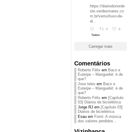
https://diariodonorde
ste.verdesmares.co
m.br/verso/luxo-da-
al...
4
8
Twitter
Carregar mais
Comentários
Roberto Félix
em
Baco e
Euterpe – Manguebit: é de
que?
Jose teles
em
Baco e
Euterpe – Manguebit: é de
que?
Roberto Félix
em
[Capítulo
03] Diários de bicielétrica
Jorge RJ
em
[Capítulo 03]
Diários de bicielétrica
Esau
em
Forró: A música
dos valores perdidos…
Vizinhança