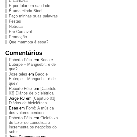
É Carnaval!
E por falar em saudade…
É uma cilada Bino!
Faço minhas suas palavras
Festas
Notícias
Pré-Carnaval
Promoção
Que marmota é essa?
Comentários
Roberto Félix
em
Baco e
Euterpe – Manguebit: é de
que?
Jose teles
em
Baco e
Euterpe – Manguebit: é de
que?
Roberto Félix
em
[Capítulo
03] Diários de bicielétrica
Jorge RJ
em
[Capítulo 03]
Diários de bicielétrica
Esau
em
Forró: A música
dos valores perdidos…
Roberto Félix
em
Ciclofaixa
de lazer se consolida e
incrementa os negócios do
setor
Joao Damasceno
em