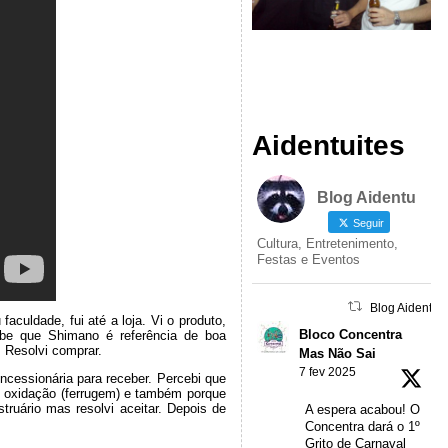
Aidentuites
Blog Aidentu
Seguir
Cultura, Entretenimento,
Festas e Eventos
Blog Aidentu 
culdade, fui até a loja. Vi o produto,
Bloco Concentra
abe que Shimano é referência de boa
. Resolvi comprar.
Mas Não Sai
7 fev 2025
ncessionária para receber. Percebi que
e oxidação (ferrugem) e também porque
ruário mas resolvi aceitar. Depois de
A espera acabou! O
Concentra dará o 1º
Grito de Carnaval