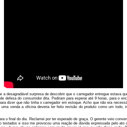
ive a desagradável surpresa de descobrir que o carregador entregue estava q
de defesa do consumidor dita. Pediram para esperar até 9 horas, para o en
para dizer que não tinha o carregador em estoque. Acho que não era necessár
ar uma venda a oficina deveria ter feito revisão do produto como um todo, i
 o final do dia. Reclamei por ter esperado de graça. O gerente veio conver
o testados e isso me provocou uma reação de dúvida expressada pelo ato d