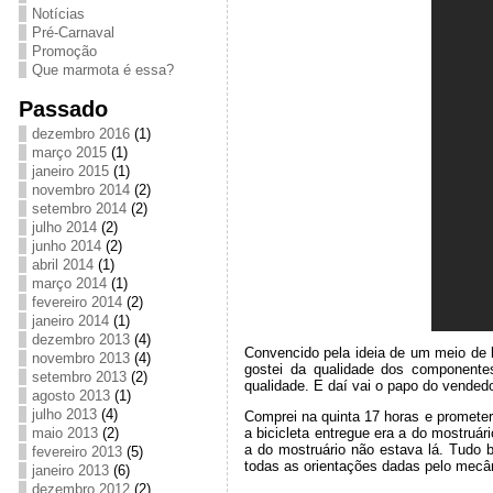
Notícias
Pré-Carnaval
Promoção
Que marmota é essa?
Passado
dezembro 2016
(1)
março 2015
(1)
janeiro 2015
(1)
novembro 2014
(2)
setembro 2014
(2)
julho 2014
(2)
junho 2014
(2)
abril 2014
(1)
março 2014
(1)
fevereiro 2014
(2)
janeiro 2014
(1)
dezembro 2013
(4)
Convencido pela ideia de um meio de l
novembro 2013
(4)
gostei da qualidade dos componente
setembro 2013
(2)
qualidade. E daí vai o papo do vendedor
agosto 2013
(1)
julho 2013
(4)
Comprei na quinta 17 horas e prometer
maio 2013
(2)
a bicicleta entregue era a do mostru
a do mostruário não estava lá. Tudo 
fevereiro 2013
(5)
todas as orientações dadas pelo mecân
janeiro 2013
(6)
dezembro 2012
(2)