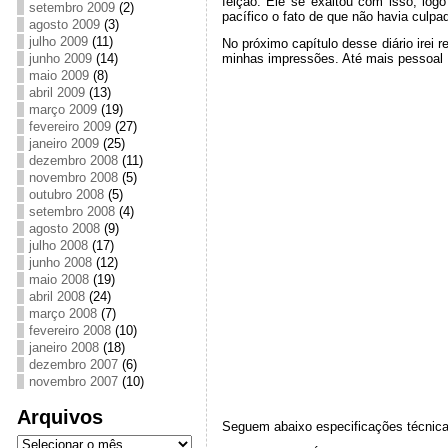
feição. Ele se exaltou com isso, log
setembro 2009
(2)
pacífico o fato de que não havia culpa
agosto 2009
(3)
julho 2009
(11)
No próximo capítulo desse diário irei 
junho 2009
(14)
minhas impressões. Até mais pessoal
maio 2009
(8)
abril 2009
(13)
março 2009
(19)
fevereiro 2009
(27)
janeiro 2009
(25)
dezembro 2008
(11)
novembro 2008
(5)
outubro 2008
(5)
setembro 2008
(4)
agosto 2008
(9)
julho 2008
(17)
junho 2008
(12)
maio 2008
(19)
abril 2008
(24)
março 2008
(7)
fevereiro 2008
(10)
janeiro 2008
(18)
dezembro 2007
(6)
novembro 2007
(10)
Arquivos
Seguem abaixo especificações técnicas
Arquivos