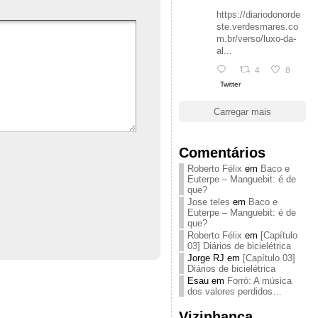
https://diariodonorde
ste.verdesmares.co
m.br/verso/luxo-da-
al...
4
8
Twitter
Carregar mais
Comentários
Roberto Félix
em
Baco e
Euterpe – Manguebit: é de
que?
Jose teles
em
Baco e
Euterpe – Manguebit: é de
que?
Roberto Félix
em
[Capítulo
03] Diários de bicielétrica
Jorge RJ
em
[Capítulo 03]
Diários de bicielétrica
Esau
em
Forró: A música
dos valores perdidos…
Vizinhança