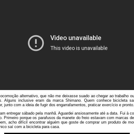
ocomoção alternativo, que não me deixasse suado ao chegar ao trabalho ou fa
s. Alguns inclusive eram da marca Shimano. Quem conhece bicicleta s
, junto com a ideia de fugir dos engarrafamentos, praticar exercício e pronto
am entregar sábado pela manhã. Aguardei ansiosamente até a data. Fui à co
ário. Primeiro porque os parafusos da manete do freio estavam com marcas d
bem, acho difícil encontrar alguém que goste de comprar um produto de most
ico saí com a bicicleta para casa.