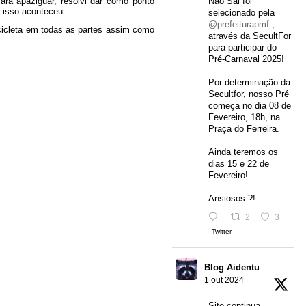
ara apaziguar, resolvi dar como ponto
Não Sai foi
e isso aconteceu.
selecionado pela
@prefeiturapmf
,
bicicleta em todas as partes assim como
através da SecultFor
para participar do
Pré-Carnaval 2025!
Por determinação da
Secultfor, nosso Pré
começa no dia 08 de
Fevereiro, 18h, na
Praça do Ferreira.
Ainda teremos os
dias 15 e 22 de
Fevereiro!
Ansiosos ?!
2
3
Twitter
Blog Aidentu
1 out 2024
Site continua