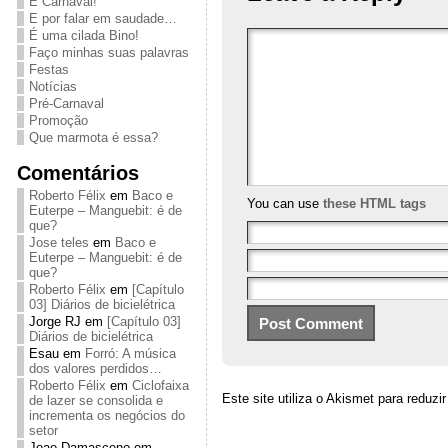
É Carnaval!
E por falar em saudade…
É uma cilada Bino!
Faço minhas suas palavras
Festas
Notícias
Pré-Carnaval
Promoção
Que marmota é essa?
Comentários
Roberto Félix
em
Baco e
You can use
these HTML tags
Euterpe – Manguebit: é de
que?
Jose teles
em
Baco e
Euterpe – Manguebit: é de
que?
Roberto Félix
em
[Capítulo
03] Diários de bicielétrica
Jorge RJ
em
[Capítulo 03]
Diários de bicielétrica
Esau
em
Forró: A música
dos valores perdidos…
Roberto Félix
em
Ciclofaixa
Este site utiliza o Akismet para reduz
de lazer se consolida e
incrementa os negócios do
setor
Joao Damasceno
em