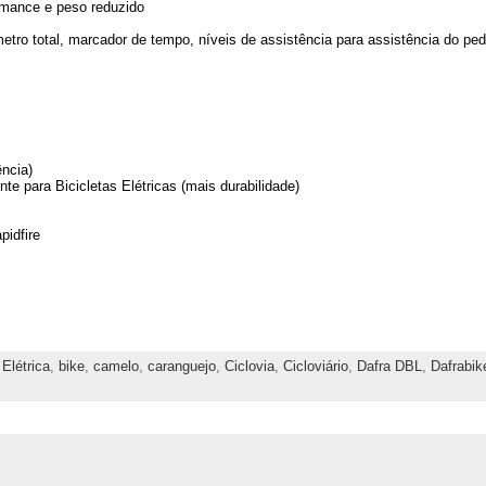
ormance e peso reduzido
etro total, marcador de tempo, níveis de assistência para assistência do peda
ncia)
e para Bicicletas Elétricas (mais durabilidade)
idfire
 Elétrica
,
bike
,
camelo
,
caranguejo
,
Ciclovia
,
Cicloviário
,
Dafra DBL
,
Dafrabik