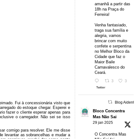
amanhã a partir das
18h na Praça do
Ferreira!
Venha fantasiado,
traga sua família e
alegria, vamos
brincar com muito
confete e serpentina
no Melhor Bloco da
Cidade que faz o
Maior Baile
Carnavalesco do
Ceará.
3
3
Twitter
Blog Aidentu 
ueimado. Fui à concessionária visto que
carregado do estoque chegar. Esperei e
Bloco Concentra
io fazer o cliente esperar apenas para
nclusive o carregador. Não sei se isso
Mas Não Sai
29 jan 2025
sar comigo para resolver. Ele me disse
O Concentra Mas
e levantar as sobrancelhas e mudar a