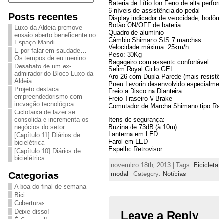
Bateria de Lítio Íon Ferro de alta perf
6 níveis de assistência do pedal
Posts recentes
Display indicador de velocidade, hodôm
Botão ON/OFF de bateria
Luxo da Aldeia promove
Quadro de alumínio
ensaio aberto beneficente no
Câmbio Shimano SIS 7 marchas
Espaço Mandi
Velocidade máxima: 25km/h
E por falar em saudade…
Peso: 30Kg
Os tempos de eu menino
Bagageiro com assento confortável
Desabafo de um ex-
Selim Royal Ciclo GEL
admirador do Bloco Luxo da
Aro 26 com Dupla Parede (mais resistê
Aldeia
Pneu Levorin desenvolvido especialment
Projeto destaca
Freio a Disco na Dianteira
empreendedorismo com
Freio Traseiro V-Brake
inovação tecnológica
Comutador de Marcha Shimano tipo Rap
Ciclofaixa de lazer se
Itens de segurança:
consolida e incrementa os
Buzina de 73dB (à 10m)
negócios do setor
Lanterna em LED
[Capítulo 11] Diários de
Farol em LED
bicielétrica
Espelho Retrovisor
[Capítulo 10] Diários de
bicielétrica
novembro 18th, 2013 | Tags:
Bicicleta
Categorias
modal
| Category:
Notícias
A boa do final de semana
Bici
Coberturas
Deixe disso!
Leave a Reply