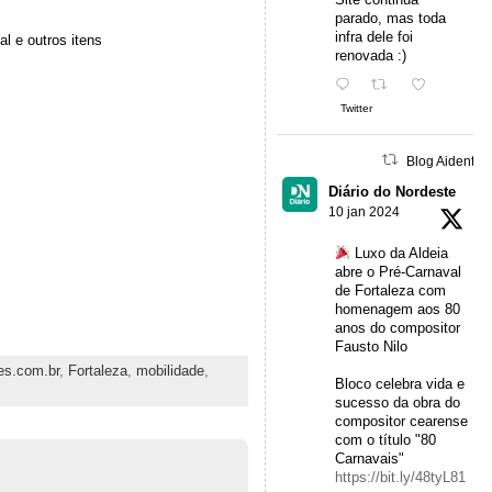
parado, mas toda
infra dele foi
l e outros itens
renovada :)
Twitter
Blog Aidentu 
Diário do Nordeste
10 jan 2024
Luxo da Aldeia
abre o Pré-Carnaval
de Fortaleza com
homenagem aos 80
anos do compositor
Fausto Nilo
es.com.br
,
Fortaleza
,
mobilidade
,
Bloco celebra vida e
sucesso da obra do
compositor cearense
com o título "80
Carnavais"
https://bit.ly/48tyL81