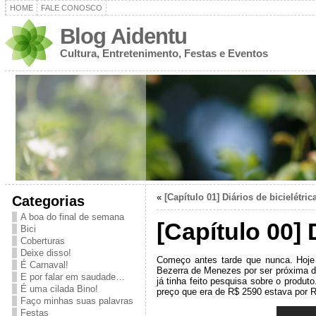
HOME
FALE CONOSCO
Blog Aidentu
Cultura, Entretenimento, Festas e Eventos
«
[Capítulo 01] Diários de bicielétric
Categorias
A boa do final de semana
[Capítulo 00] 
Bici
Coberturas
Deixe disso!
Começo antes tarde que nunca. Hoje i
É Carnaval!
Bezerra de Menezes por ser próxima da 
E por falar em saudade…
já tinha feito pesquisa sobre o produ
É uma cilada Bino!
preço que era de R$ 2590 estava por 
Faço minhas suas palavras
Festas